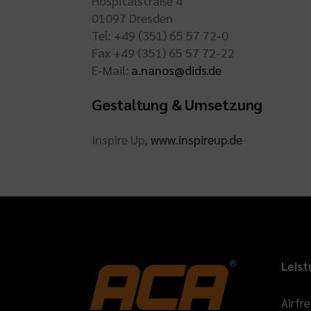
Hospitalstraße 4
01097 Dresden
Tel: +49 (351) 65 57 72-0
Fax +49 (351) 65 57 72-22
E-Mail:
a.nanos@dids.de
Gestaltung & Umsetzung
Inspire Up,
www.inspireup.de
Leis
Airfr