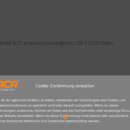
emäß § 27 a Umsatzsteuergesetz: DE 132353906>
Cookie-Zustimmung verwalten
dir ein optimales Erlebnis zu bieten, verwenden wir Technologien wie Cookies, um
äteinformationen zu speichern und/oder darauf zuzugreifen. Wenn du diesen
hnologien zustimmst, können wir Daten wie das Surfverhalten oder eindeutige IDs a
ser Website verarbeiten. Wenn du deine Zustimmung nicht erteilst oder zurückziehst,
nen bestimmte Merkmale und Funktionen beeinträchtigt werden.